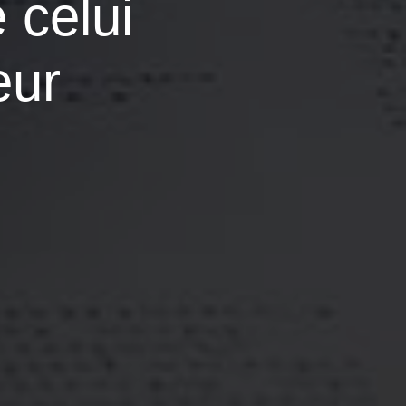
 celui
eur