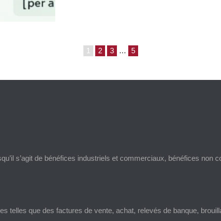
1
2
3
…
5
squ’il s’agit de bénéfices industriels et commerciaux, bénéfices non
s telles que des factures de vente, achat, relevés de banque, broui