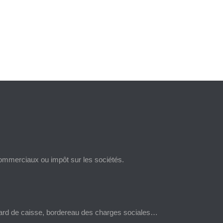
 commerciaux ou impôt sur les sociétés.
llard de caisse, bordereau des charges sociales…