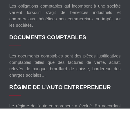
Les obligations comptables qui incombent à une société
varient lorsqu’il s’agit de bénéfices industriels et
commerciaux, bénéfices non commerciaux ou impôt sur
les sociétés.
DOCUMENTS COMPTABLES
Les documents comptables sont des pièces justificatives
comptables telles que des factures de vente, achat,
relevés de banque, brouillard de caisse, bordereau des
charges sociales…
RÉGIME DE L’AUTO ENTREPRENEUR
Le régime de l’auto-entrepreneur a évolué. En accordant
un patrimoine spécifique à leur activité pro, les personnes
qui bénéficient de ce régime protègent leur patrimoine
personnel.