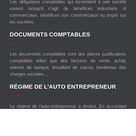
Les obligations comptables qui incombent à une société
varient lorsqu’il s’agit de bénéfices industriels et
commerciaux, bénéfices non commerciaux ou impôt sur
les sociétés.
DOCUMENTS COMPTABLES
Les documents comptables sont des pièces justificatives
comptables telles que des factures de vente, achat,
relevés de banque, brouillard de caisse, bordereau des
charges sociales…
RÉGIME DE L’AUTO ENTREPRENEUR
Le régime de l’auto-entrepreneur a évolué. En accordant
un patrimoine spécifique à leur activité pro, les personnes
qui bénéficient de ce régime protègent leur patrimoine
personnel.