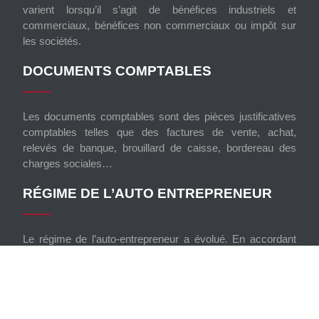
varient lorsqu’il s’agit de bénéfices industriels et
commerciaux, bénéfices non commerciaux ou impôt sur
les sociétés.
DOCUMENTS COMPTABLES
Les documents comptables sont des pièces justificatives
comptables telles que des factures de vente, achat,
relevés de banque, brouillard de caisse, bordereau des
charges sociales…
RÉGIME DE L’AUTO ENTREPRENEUR
Le régime de l’auto-entrepreneur a évolué. En accordant
un patrimoine spécifique à leur activité pro, les personnes
qui bénéficient de ce régime protègent leur patrimoine
personnel.