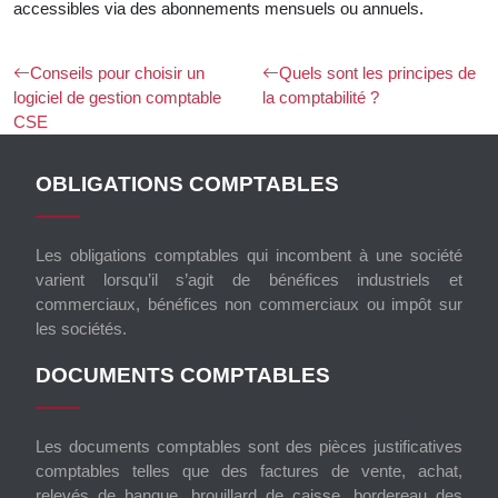
accessibles via des abonnements mensuels ou annuels.
Conseils pour choisir un
Quels sont les principes de
logiciel de gestion comptable
la comptabilité ?
CSE
OBLIGATIONS COMPTABLES
Les obligations comptables qui incombent à une société
varient lorsqu’il s’agit de bénéfices industriels et
commerciaux, bénéfices non commerciaux ou impôt sur
les sociétés.
DOCUMENTS COMPTABLES
Les documents comptables sont des pièces justificatives
comptables telles que des factures de vente, achat,
relevés de banque, brouillard de caisse, bordereau des