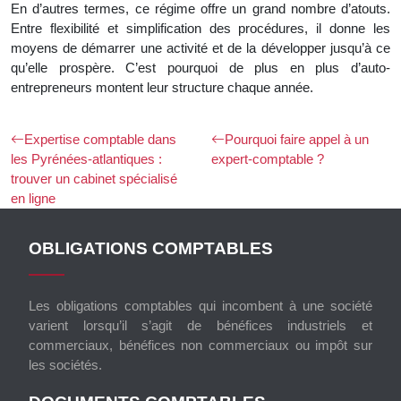
En d’autres termes, ce régime offre un grand nombre d’atouts.
Entre flexibilité et simplification des procédures, il donne les
moyens de démarrer une activité et de la développer jusqu’à ce
qu’elle prospère. C’est pourquoi de plus en plus d’auto-
entrepreneurs montent leur structure chaque année.
Expertise comptable dans
Pourquoi faire appel à un
les Pyrénées-atlantiques :
expert-comptable ?
trouver un cabinet spécialisé
en ligne
OBLIGATIONS COMPTABLES
Les obligations comptables qui incombent à une société
varient lorsqu’il s’agit de bénéfices industriels et
commerciaux, bénéfices non commerciaux ou impôt sur
les sociétés.