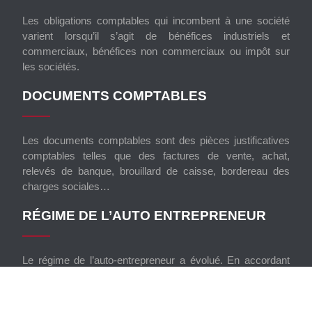
Les obligations comptables qui incombent à une société
varient lorsqu’il s’agit de bénéfices industriels et
commerciaux, bénéfices non commerciaux ou impôt sur
les sociétés.
DOCUMENTS COMPTABLES
Les documents comptables sont des pièces justificatives
comptables telles que des factures de vente, achat,
relevés de banque, brouillard de caisse, bordereau des
charges sociales…
RÉGIME DE L’AUTO ENTREPRENEUR
Le régime de l’auto-entrepreneur a évolué. En accordant
un patrimoine spécifique à leur activité pro, les personnes
qui bénéficient de ce régime protègent leur patrimoine
personnel.