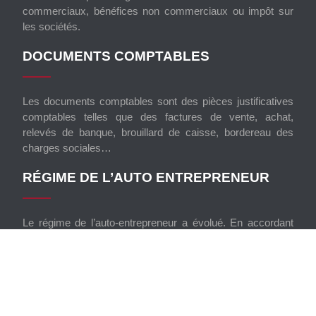
commerciaux, bénéfices non commerciaux ou impôt sur
les sociétés.
DOCUMENTS COMPTABLES
Les documents comptables sont des pièces justificatives
comptables telles que des factures de vente, achat,
relevés de banque, brouillard de caisse, bordereau des
charges sociales…
RÉGIME DE L’AUTO ENTREPRENEUR
Le régime de l’auto-entrepreneur a évolué. En accordant
un patrimoine spécifique à leur activité pro, les personnes
qui bénéficient de ce régime protègent leur patrimoine
personnel.
Plan du site