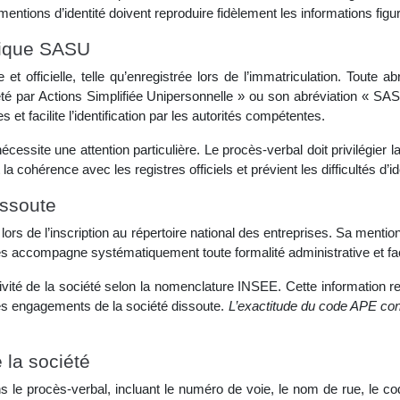
 mentions d’identité doivent reproduire fidèlement les informations fig
dique SASU
t officielle, telle qu’enregistrée lors de l’immatriculation. Toute 
ciété par Actions Simplifiée Unipersonnelle » ou son abréviation « 
et facilite l’identification par les autorités compétentes.
essite une attention particulière. Le procès-verbal doit privilégier l
a cohérence avec les registres officiels et prévient les difficultés d’ide
issoute
ors de l’inscription au répertoire national des entreprises. Sa mentio
es accompagne systématiquement toute formalité administrative et faci
ivité de la société selon la nomenclature INSEE. Cette information r
des engagements de la société dissoute.
L’exactitude du code APE con
 la société
ans le procès-verbal, incluant le numéro de voie, le nom de rue, le