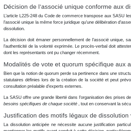
Décision de l’associé unique conforme aux d
L’article L225-248 du Code de commerce transpose aux SASU les règ
l’associé unique la même force juridique qu’une délibération d’asse
dissolution.
La décision doit émaner personnellement de l’associé unique, sans
l’authenticité de la volonté exprimée. Le procès-verbal doit attest
dont les représentants ont pu changer récemment.
Modalités de vote et quorum spécifique aux
Bien que la notion de quorum perde sa pertinence dans une structure
statutaires définies lors de la création de la société et peut pré
consultation préalable d’experts externes.
La SASU offre une grande liberté dans l’organisation des prises d
besoins spécifiques de chaque société
, tout en conservant la sécu
Justification des motifs légaux de dissolution 
La dissolution anticipée ne nécessite aucune justification particu
mentionner les motifs ayant conduit à cette décision, particulièreme