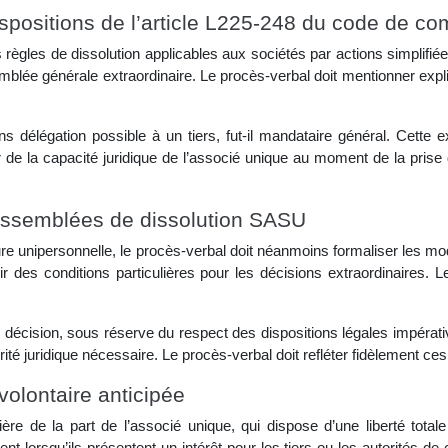
ispositions de l’article L225-248 du code de c
les de dissolution applicables aux sociétés par actions simplifiées 
mblée générale extraordinaire. Le procès-verbal doit mentionner explic
 délégation possible à un tiers, fut-il mandataire général. Cette e
er de la capacité juridique de l’associé unique au moment de la prise 
 assemblées de dissolution SASU
 unipersonnelle, le procès-verbal doit néanmoins formaliser les moda
voir des conditions particulières pour les décisions extraordinaires
e décision, sous réserve du respect des dispositions légales impérat
rité juridique nécessaire. Le procès-verbal doit refléter fidèlement ces
volontaire anticipée
lière de la part de l’associé unique, qui dispose d’une liberté tot
nt lorsqu’ils présentent un intérêt pour les tiers ou les autorités d