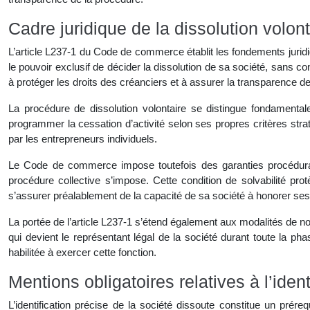
Cadre juridique de la dissolution volo
L’article L237-1 du Code de commerce établit les fondements juridiq
le pouvoir exclusif de décider la dissolution de sa société, sans con
à protéger les droits des créanciers et à assurer la transparence de 
La procédure de dissolution volontaire se distingue fondamentalem
programmer la cessation d’activité selon ses propres critères str
par les entrepreneurs individuels.
Le Code de commerce impose toutefois des garanties procédura
procédure collective s’impose. Cette condition de solvabilité pro
s’assurer préalablement de la capacité de sa société à honorer s
La portée de l’article L237-1 s’étend également aux modalités de nom
qui devient le représentant légal de la société durant toute la ph
habilitée à exercer cette fonction.
Mentions obligatoires relatives à l’iden
L’identification précise de la société dissoute constitue un prér