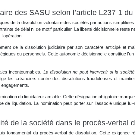
ntaire des SASU selon l’article L237-1 
ues de la dissolution volontaire des sociétés par actions simplifiées 
trainte de délai ni de motif particulier. La liberté décisionnelle res
l’opération.
ent de la dissolution judiciaire par son caractère anticipé et maî
atégiques ou personnels. Cette autonomie décisionnelle constitue l’
les incontournables.
La dissolution ne peut intervenir si la soci
tège les créanciers contre des dissolutions frauduleuses et maintien
es engagements.
ination du liquidateur amiable. Cette désignation obligatoire marque l
ase de liquidation. La nomination peut porter sur l’associé unique 
tité de la société dans le procès-verbal 
equis fondamental du procès-verbal de dissolution. Cette exigence r